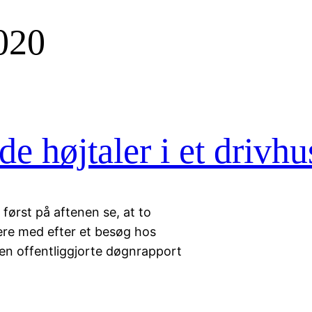
020
de højtaler i et drivhu
rst på aftenen se, at to
alere med efter et besøg hos
den offentliggjorte døgnrapport
.