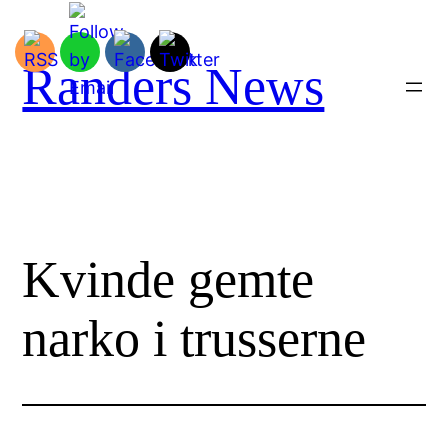
Spring
til
indhold
Randers News
Kvinde gemte
narko i trusserne