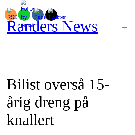
Spring
til
indhold
Randers News
Bilist overså 15-
årig dreng på
knallert