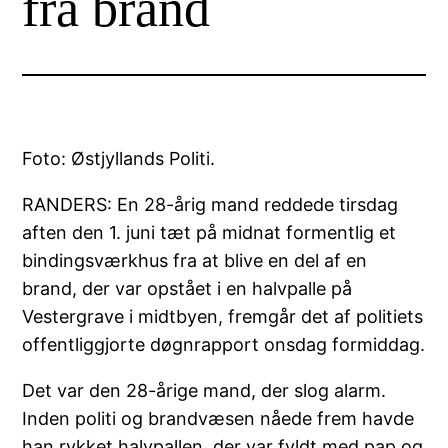
fra brand
Foto: Østjyllands Politi.
RANDERS: En 28-årig mand reddede tirsdag
aften den 1. juni tæt på midnat formentlig et
bindingsværkhus fra at blive en del af en
brand, der var opstået i en halvpalle på
Vestergrave i midtbyen, fremgår det af politiets
offentliggjorte døgnrapport onsdag formiddag.
Det var den 28-årige mand, der slog alarm.
Inden politi og brandvæsen nåede frem havde
han rykket halvpallen, der var fyldt med pap og