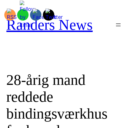
Spring
til
indhold
Randers News
28-årig mand
reddede
bindingsværkhus