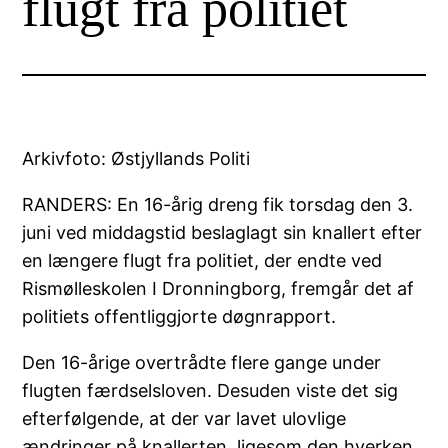
flugt fra politiet
Arkivfoto: Østjyllands Politi
RANDERS: En 16-årig dreng fik torsdag den 3.
juni ved middagstid beslaglagt sin knallert efter
en længere flugt fra politiet, der endte ved
Rismølleskolen I Dronningborg, fremgår det af
politiets offentliggjorte døgnrapport.
Den 16-årige overtrådte flere gange under
flugten færdselsloven. Desuden viste det sig
efterfølgende, at der var lavet ulovlige
ændringer på knallerten, ligesom den hverken