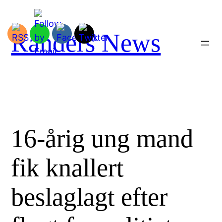
Spring
til
indhold
Randers News
16-årig ung mand
fik knallert
beslaglagt efter