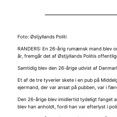
Foto: Østjyllands Politi
RANDERS: En 26-årig rumænsk mand blev onsda
år, fremgår det af Østjyllands Politis offentl
Samtidig blev den 26-årige udvist af Danmark o
Et af de tre tyverier skete i en pub på Middel
ejermand, der var ansat på pubben, var i færd
Den 26-årige blev imidlertid tydeligt fanget 
blev han anholdt, fordi han var efterlyst i pol