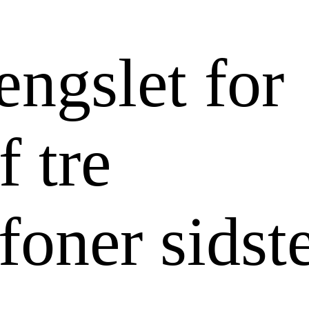
ængslet for
f tre
foner sidste