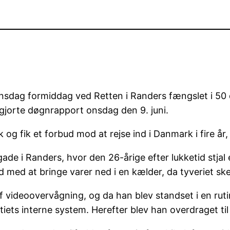
g formiddag ved Retten i Randers fængslet i 50 dag
iggjorte døgnrapport onsdag den 9. juni.
g fik et forbud mod at rejse ind i Danmark i fire år, 
gade i Randers, hvor den 26-årige efter lukketid stjal
 med at bringe varer ned i en kælder, da tyveriet ske
af videoovervågning, og da han blev standset i en ruti
itiets interne system. Herefter blev han overdraget til 