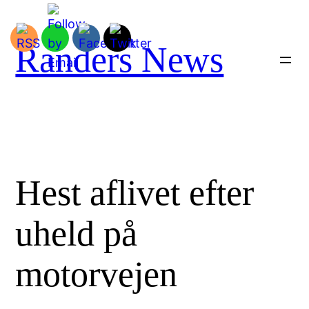
Spring
til
indhold
Randers News
Hest aflivet efter
uheld på
motorvejen