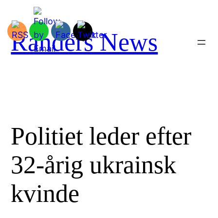
Spring
til
indhold
Randers News
Politiet leder efter
32-årig ukrainsk
kvinde