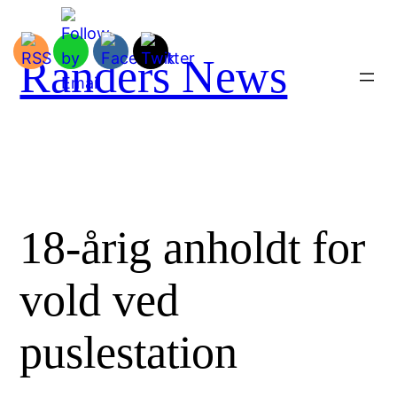
Spring
til
indhold
Randers News
18-årig anholdt for
vold ved
puslestation