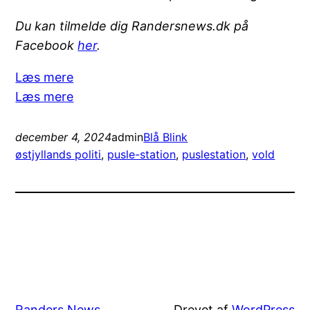
Du kan tilmelde dig Randersnews.dk på
Facebook
her
.
:
Læs mere
18-
:
Læs mere
årig
18-
anholdt
årig
december 4, 2024
admin
Blå Blink
for
anholdt
østjyllands politi
, 
pusle-station
, 
puslestation
, 
vold
vold
for
ved
vold
puslestation
ved
puslestation
Randers News
Drevet af
WordPress