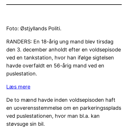
Foto: Østjyllands Politi.
RANDERS: En 18-årig ung mand blev tirsdag
den 3. december anholdt efter en voldsepisode
ved en tankstation, hvor han ifølge sigtelsen
havde overfaldt en 56-årig mand ved en
puslestation.
:
Læs mere
18-
De to mænd havde inden voldsepisoden haft
årig
en uoverensstemmelse om en parkeringssplads
anholdt
ved puslestationen, hvor man bl.a. kan
for
støvsuge sin bil.
vold