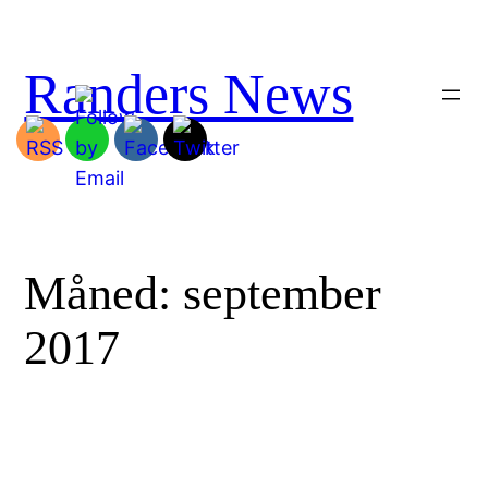
Spring
til
indhold
Randers News
Måned:
september
2017